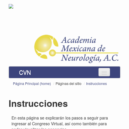
CVN
Instrucciones
Página Principal (home)
/
Páginas del sitio
/
Instrucciones
Inscripción
Instrucciones
Módulos
En esta página se explicarán los pasos a seguir para
Usted no se ha identificado. (
Ingresar
)
ingresar al Congreso Virtual, así como también para