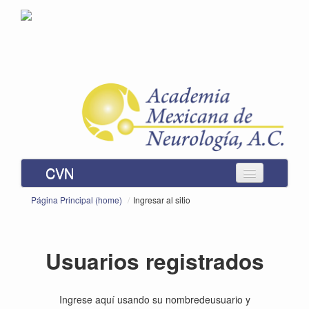
CVN
Instrucciones
Página Principal (home)
/
Ingresar al sitio
Inscripción
Usuarios registrados
Módulos
Usted no se ha identificado.
Ingrese aquí usando su nombredeusuario y