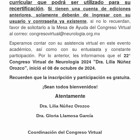
curricular que podrá ser utilizado para su
recertificación
.
Si tienen una cuenta de ediciones
anteriores, solamente deberán de ingresar con su
usuario y contraseña ya existente
, si no lo recuerdan,
favor de solicitarlo a la Mesa de Ayuda del Congreso Virtual
al correo: congresovirtual@neurologia.org.mx
Esperamos contar con su asistencia virtual en este evento
académico, así como con su entusiasta y constante
participación. Por lo anterior, les informamos que el
22°
Congreso Virtual de Neurología 2024 "Dra. Lilia Núñez
Orozco", inició el 08 de octubre de 2024.
Recuerden que la inscripción y participación es gratuita.
¡Sean todos bienvenidos!
Atentamente
Dra. Lilia Núñez Orozco
D
Dra. Gloria Llamosa García
Pr
Coordinación del Congreso Virtual
M