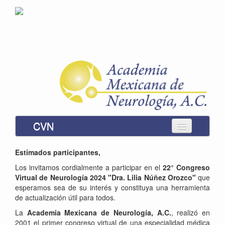
CVN
Instrucciones
Estimados participantes,
Inscripción
Los invitamos cordialmente a participar en el
22°
Congreso
Virtual de Neurología 2024 "Dra. Lilia Núñez Orozco"
que
Módulos
esperamos sea de su interés y constituya una herramienta
de actualización útil para todos.
Usted no se ha identificado. (
Ingresar
)
La
Academia Mexicana de Neurología, A.C.
, realizó en
2001 el primer congreso virtual de una especialidad médica